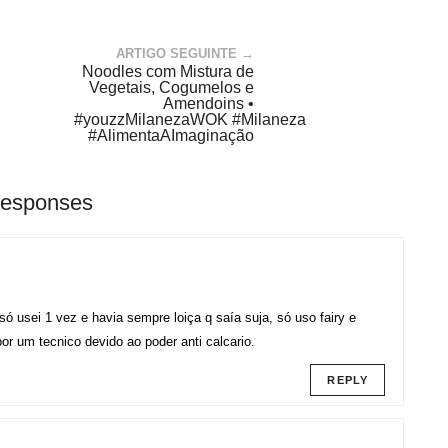
ARTIGO SEGUINTE →
Noodles com Mistura de
Vegetais, Cogumelos e
Amendoins •
#youzzMilanezaWOK #Milaneza
#AlimentaAImaginação
Responses
só usei 1 vez e havia sempre loiça q saía suja, só uso fairy e
por um tecnico devido ao poder anti calcario.
REPLY