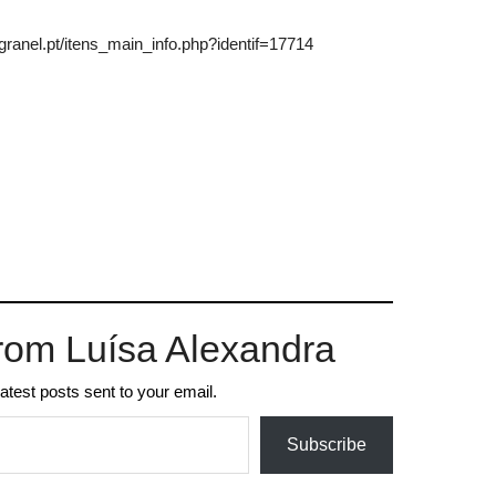
ranel.pt/itens_main_info.php?identif=17714
rom Luísa Alexandra
latest posts sent to your email.
Subscribe