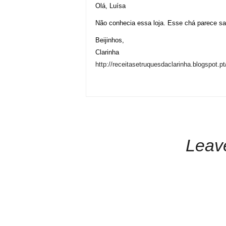
Olá, Luísa
Não conhecia essa loja. Esse chá parece sa
Beijinhos,
Clarinha
http://receitasetruquesdaclarinha.blogspot.p
Leav