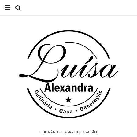
Início
Receitas
Casa
Lifestyle
Videos
Contacto
CULINÁRIA • CASA • DECORAÇÃO