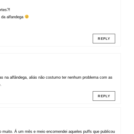
rtes?!
 da alfandega
REPLY
mas na alfândega, aliás não costumo ter nenhum problema com as
.
REPLY
to muito. Á um mês e meio encomendei aqueles puffs que publicou