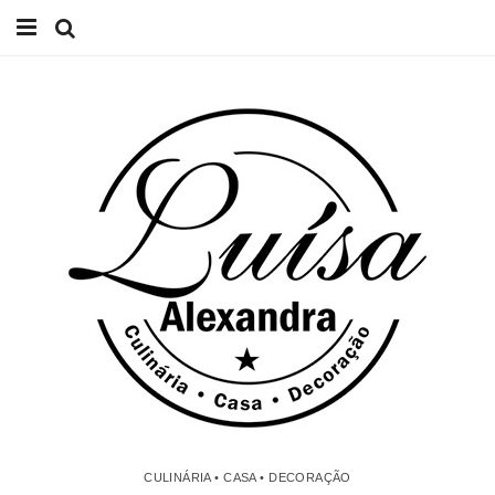
Início
Receitas
Casa
Lifestyle
Videos
Contacto
CULINÁRIA • CASA • DECORAÇÃO