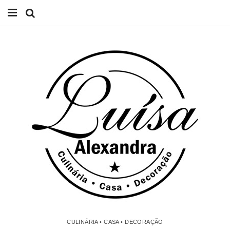
Início
Receitas
Casa
Lifestyle
Videos
Contacto
CULINÁRIA • CASA • DECORAÇÃO