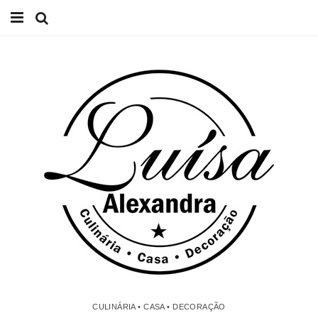
Início
Receitas
Casa
Lifestyle
Videos
Contacto
CULINÁRIA • CASA • DECORAÇÃO