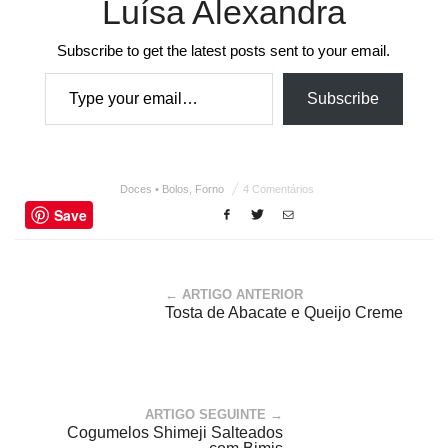
Luísa Alexandra
Subscribe to get the latest posts sent to your email.
Type your email…
Subscribe
Doces • Bolos
,
Forno
4 Comentários
Save
← ARTIGO ANTERIOR
Tosta de Abacate e Queijo Creme
ARTIGO SEGUINTE →
Cogumelos Shimeji Salteados