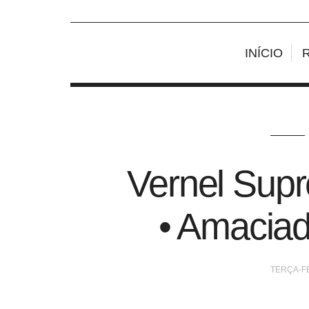
INÍCIO
Vernel Su
• Amacia
TERÇA-FE