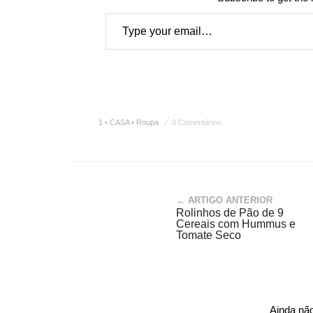
Type your email…
1 • CASA • Roupa
0 Comentários
← ARTIGO ANTERIOR
Rolinhos de Pão de 9
Cereais com Hummus e
Tomate Seco
Ainda nã