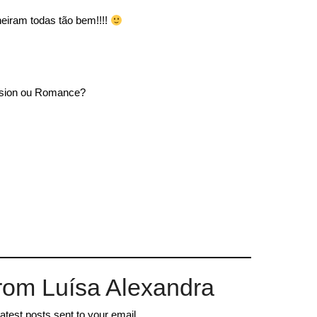
cheiram todas tão bem!!!!
assion ou Romance?
rom Luísa Alexandra
latest posts sent to your email.