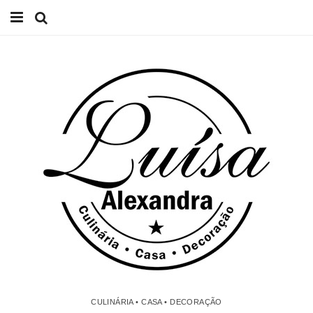
Início
Receitas
Casa
Lifestyle
Videos
Contacto
CULINÁRIA • CASA • DECORAÇÃO