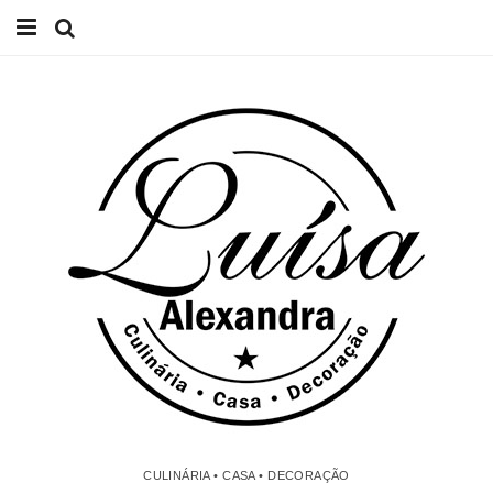
Início
Receitas
Casa
Lifestyle
Videos
Contacto
CULINÁRIA • CASA • DECORAÇÃO