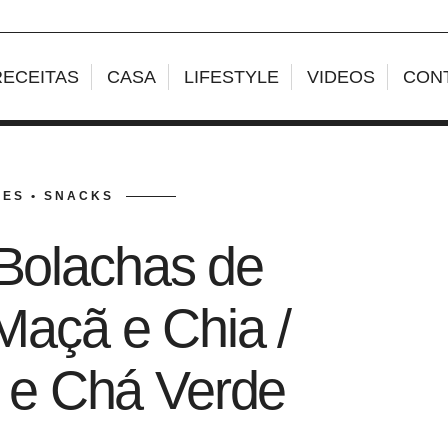
RECEITAS
CASA
LIFESTYLE
VIDEOS
CON
ES • SNACKS
 Bolachas de
Maçã e Chia /
 e Chá Verde