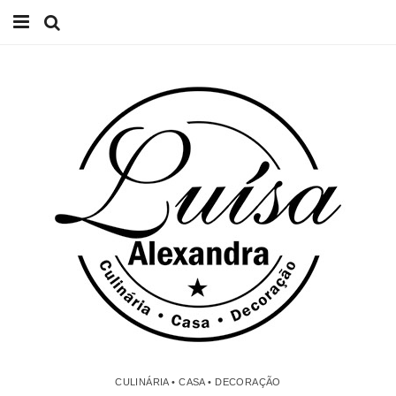
Início
Receitas
Casa
Lifestyle
Videos
Contacto
CULINÁRIA • CASA • DECORAÇÃO