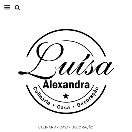
Início
Receitas
Casa
Lifestyle
Videos
Contacto
CULINÁRIA • CASA • DECORAÇÃO