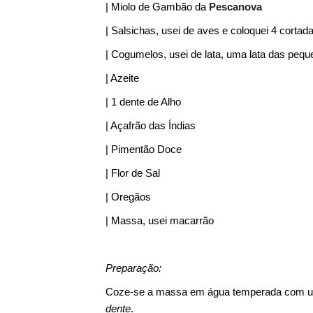
| Miolo de Gambão da
Pescanova
| Salsichas, usei de aves e coloquei 4 cortad
| Cogumelos, usei de lata, uma lata das peq
| Azeite
| 1 dente de Alho
| Açafrão das Índias
| Pimentão Doce
| Flor de Sal
| Oregãos
| Massa, usei macarrão
Preparação:
Coze-se a massa em água temperada com um fi
dente
.