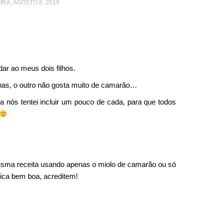
IRA, AGOSTO 8, 2019
ar ao meus dois filhos.
has, o outro não gosta muito de camarão…
 nós tentei incluir um pouco de cada, para que todos
esma receita usando apenas o miolo de camarão ou só
ica bem boa, acreditem!