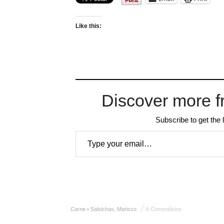
Like this:
Discover more f
Subscribe to get the 
Type your email…
Carne • Salsichas
,
Marisco
6 Comentários