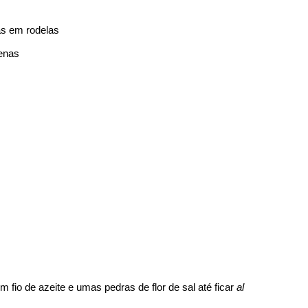
as em rodelas
uenas
o de azeite e umas pedras de flor de sal até ficar
al