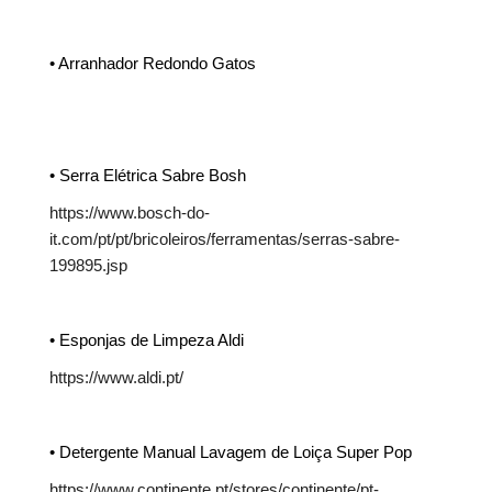
• Arranhador Redondo Gatos
• Serra Elétrica Sabre Bosh
https://www.bosch-do-
it.com/pt/pt/bricoleiros/ferramentas/serras-sabre-
199895.jsp
• Esponjas de Limpeza Aldi
https://www.aldi.pt/
• Detergente Manual Lavagem de Loiça Super Pop
https://www.continente.pt/stores/continente/pt-