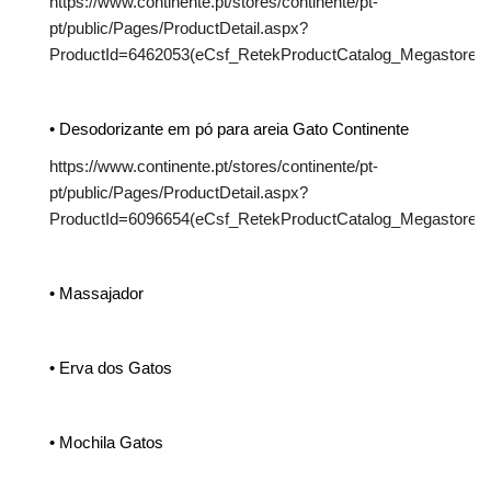
https://www.continente.pt/stores/continente/pt-
pt/public/Pages/ProductDetail.aspx?
ProductId=6462053(eCsf_RetekProductCatalog_MegastoreCon
• Desodorizante em pó para areia Gato Continente
https://www.continente.pt/stores/continente/pt-
pt/public/Pages/ProductDetail.aspx?
ProductId=6096654(eCsf_RetekProductCatalog_MegastoreCon
• Massajador
• Erva dos Gatos
• Mochila Gatos