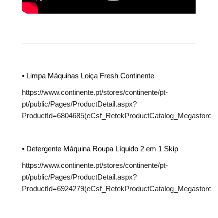
• Limpa Máquinas Loiça Fresh Continente
https://www.continente.pt/stores/continente/pt-
pt/public/Pages/ProductDetail.aspx?
ProductId=6804685(eCsf_RetekProductCatalog_MegastoreCon
• Detergente Máquina Roupa Líquido 2 em 1 Skip
https://www.continente.pt/stores/continente/pt-
pt/public/Pages/ProductDetail.aspx?
ProductId=6924279(eCsf_RetekProductCatalog_Megastore