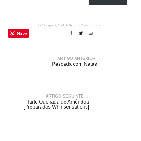
0 • Compras
,
1 • CASA
5 Comentários
Save
← ARTIGO ANTERIOR
Pescada com Natas
ARTIGO SEGUINTE →
Tarte Queijada de Amêndoa
[Preparados Whirlsensations]