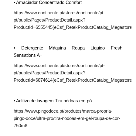
• Amaciador Concentrado Comfort
https://www.continente.pt/stores/continente/pt-
pt/public/Pages/ProductDetail.aspx?
ProductId=6955445(eCsf_RetekProductCatalog_MegastoreCon
• Detergente Máquina Roupa Líquido Fresh
Sensations A+
https://www.continente.pt/stores/continente/pt-
pt/public/Pages/ProductDetail.aspx?
ProductId=6874614(eCsf_RetekProductCatalog_Megastore
• Aditivo de lavagem Tira nódoas em pó
https://www.pingodoce.pt/produtos/marca-propria-
pingo-doce/ultra-pro/tira-nodoas-em-gel-roupa-de-cor-
750ml/