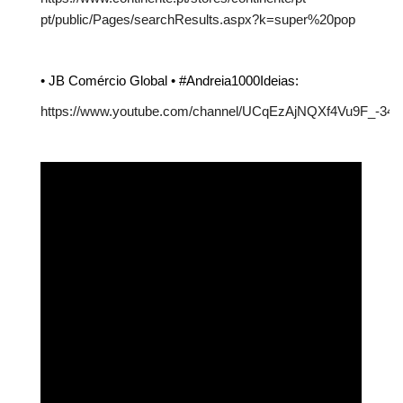
pt/public/Pages/searchResults.aspx?k=super%20pop
• JB Comércio Global • #Andreia1000Ideias:
https://www.youtube.com/channel/UCqEzAjNQXf4Vu9F_-34k