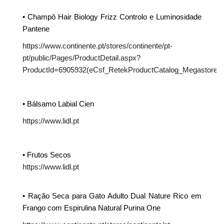
• Champô Hair Biology Frizz Controlo e Luminosidade
Pantene
https://www.continente.pt/stores/continente/pt-
pt/public/Pages/ProductDetail.aspx?
ProductId=6905932(eCsf_RetekProductCatalog_Megastore
• Bálsamo Labial Cien
https://www.lidl.pt
• Frutos Secos
https://www.lidl.pt
• Ração Seca para Gato Adulto Dual Nature Rico em
Frango com Espirulina Natural Purina One