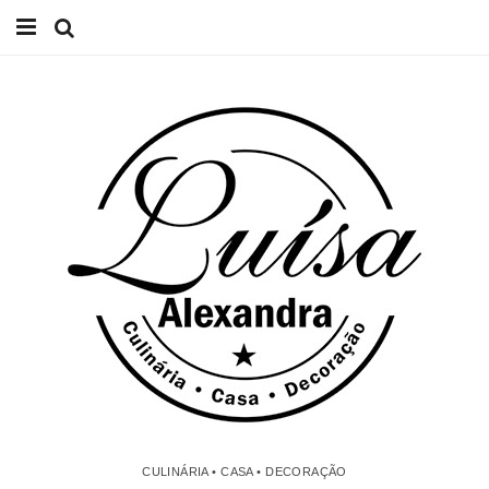
Início
Receitas
Casa
Lifestyle
Videos
Contacto
CULINÁRIA • CASA • DECORAÇÃO