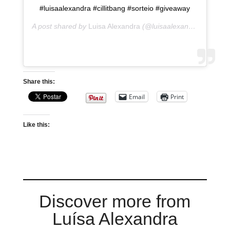
#luisaalexandra #cillitbang #sorteio #giveaway
A post shared by
Luisa Alexandra
(@luisaalexandra) on
Nov 
Share this:
Email
Print
Like this:
Discover more from
Luísa Alexandra