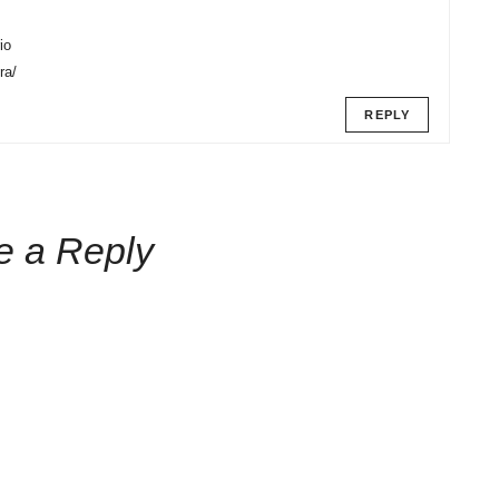
io
ra/
REPLY
e a Reply