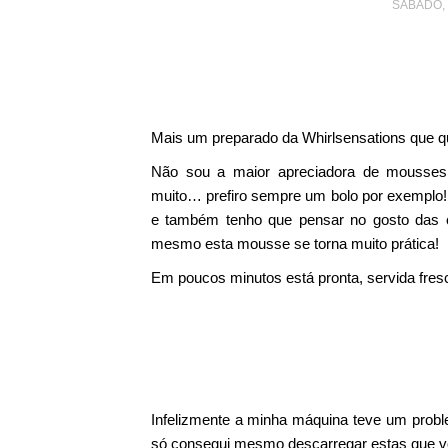
SÁBADO,
Mais um preparado da Whirlsensations que qu
Não sou a maior apreciadora de mousses
muito… prefiro sempre um bolo por exemplo!
e também tenho que pensar no gosto das o
mesmo esta mousse se torna muito prática!
Em poucos minutos está pronta, servida fre
Infelizmente a minha máquina teve um proble
só consegui mesmo descarregar estas que v