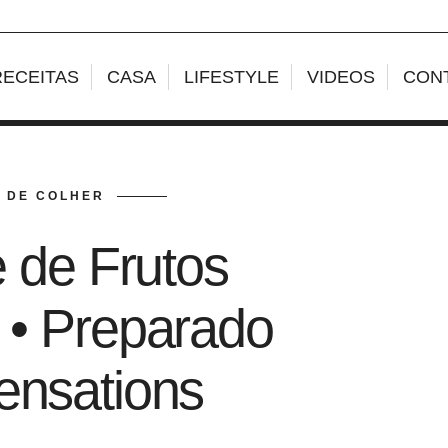
RECEITAS
CASA
LIFESTYLE
VIDEOS
CON
 DE COLHER
 de Frutos
s • Preparado
ensations