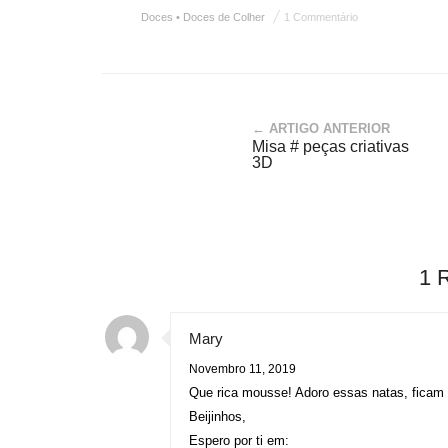
Doces • Doces de Colher
1 Commentário
← ARTIGO ANTERIOR
Misa # peças criativas
3D
1 
Mary
Novembro 11, 2019
Que rica mousse! Adoro essas natas, ficam
Beijinhos,
Espero por ti em: