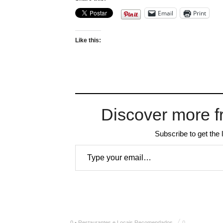
Email
Print
Like this:
Discover more f
Subscribe to get the 
Type your email…
0 • Restaurantes e Locais Recomendados
0