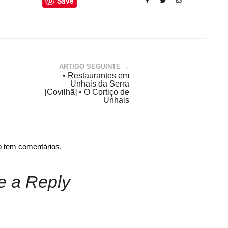
Save
ARTIGO SEGUINTE →
• Restaurantes em
Unhais da Serra
[Covilhã] • O Cortiço de
Unhais
o tem comentários.
e a Reply