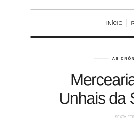
INÍCIO
AS CRÓN
Mercearia
Unhais da S
SEXTA-FEI