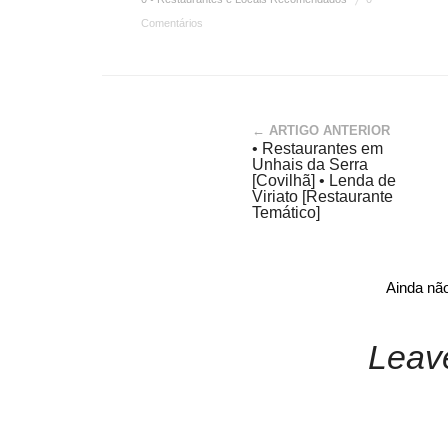
Comentários
← ARTIGO ANTERIOR
• Restaurantes em
Unhais da Serra
[Covilhã] • Lenda de
Viriato [Restaurante
Temático]
Ainda nã
Leav