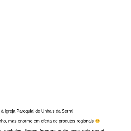
à Igreja Paroquial de Unhais da Serra!
nho, mas enorme em oferta de produtos regionais
, enchidos, licores [mesmo muito bons pois provei