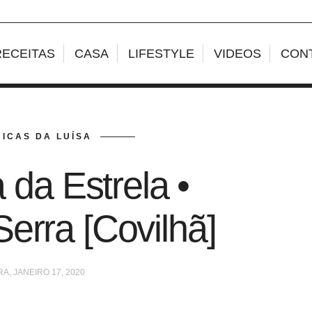
RECEITAS
CASA
LIFESTYLE
VIDEOS
CON
ICAS DA LUÍSA
 da Estrela •
erra [Covilhã]
RA, JANEIRO 17, 2020