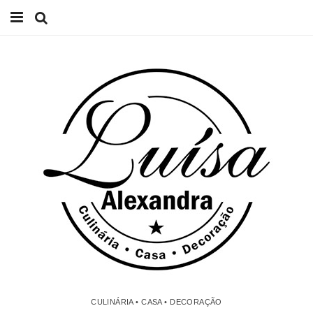
Início
Receitas
Casa
Lifestyle
Videos
Contacto
CULINÁRIA • CASA • DECORAÇÃO