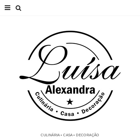
Início
Receitas
Casa
Lifestyle
Videos
Contacto
CULINÁRIA • CASA • DECORAÇÃO