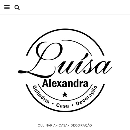
Início
Receitas
Casa
Lifestyle
Videos
Contacto
CULINÁRIA • CASA • DECORAÇÃO