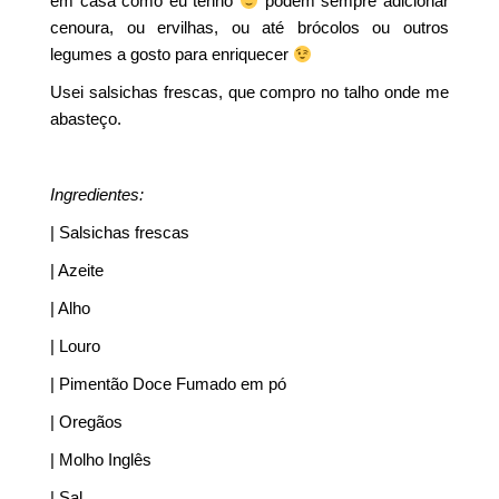
em casa como eu tenho
podem sempre adicionar
cenoura, ou ervilhas, ou até brócolos ou outros
legumes a gosto para enriquecer
Usei salsichas frescas, que compro no talho onde me
abasteço.
Ingredientes:
| Salsichas frescas
| Azeite
| Alho
| Louro
| Pimentão Doce Fumado em pó
| Oregãos
| Molho Inglês
| Sal