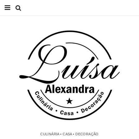
Início
Receitas
Casa
Lifestyle
Videos
Contacto
CULINÁRIA • CASA • DECORAÇÃO