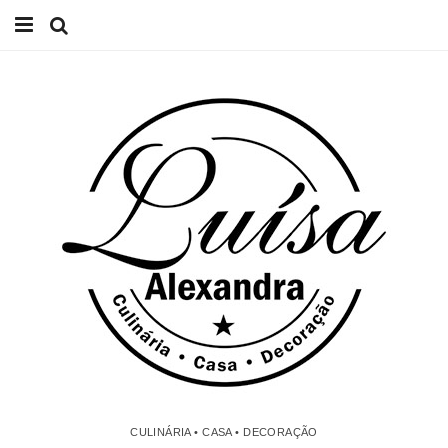
Início
Receitas
Casa
Lifestyle
Videos
Contacto
CULINÁRIA • CASA • DECORAÇÃO