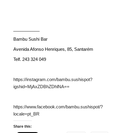
___________
Bambu Sushi Bar
Avenida Afonso Henriques, 85, Santarém
Telf. 243 324 049
https://instagram.com/bambu.sushispot?
igshid=MjAxZDBhZDhlNA==
https://www.facebook.com/bambu.sushispot/?
locale=pt_BR
Share this: