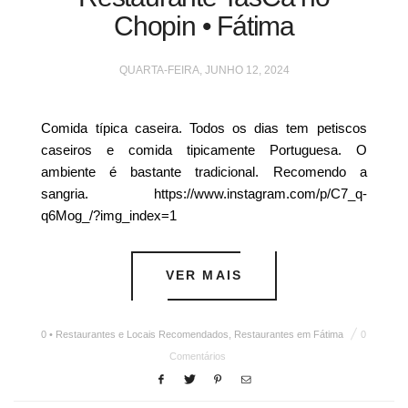
Chopin • Fátima
QUARTA-FEIRA, JUNHO 12, 2024
Comida típica caseira. Todos os dias tem petiscos
caseiros e comida tipicamente Portuguesa. O
ambiente é bastante tradicional. Recomendo a
sangria. https://www.instagram.com/p/C7_q-
q6Mog_/?img_index=1
VER MAIS
0 • Restaurantes e Locais Recomendados
,
Restaurantes em Fátima
0
Comentários