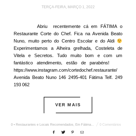
TERÇA-FEIRA, MARÇO 1, 2022
Abriu recentemente cá em FÁTIMA o
Restaurante Corte do Chef. Fica na Avenida Beato
Nuno, muito perto do Centro Escolar e do Aldi
Experimentamos a Alheira grelhada, Costeleta de
Vitela e Secretos. Tudo muito bom e com um
fantástico atendimento, estão de parabéns!
https://www.instagram.com/cortedochef.restaurante/
Avenida Beato Nuno 146 2495-401 Fátima Telf. 249
193 062
VER MAIS
0 • Restaurantes e Locais Recomendados
,
Em Fátima...
0 Comentários