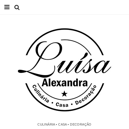
Início
Receitas
Casa
Lifestyle
Videos
Contacto
CULINÁRIA • CASA • DECORAÇÃO