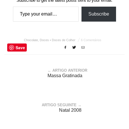
Subscribe to get the latest posts sent to your email.
Type your email…
Subscribe
Chocolate
,
Doces • Doces de Colher
6 Comentários
Save
← ARTIGO ANTERIOR
Massa Gratinada
ARTIGO SEGUINTE →
Natal 2008