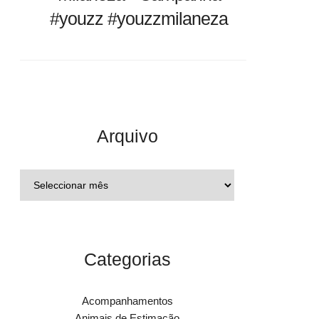
#youzz #youzzmilaneza
Arquivo
Categorias
Acompanhamentos
Animais de Estimação