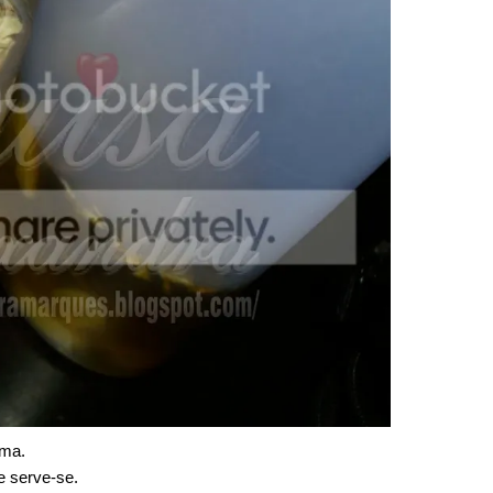
ima.
e serve-se.