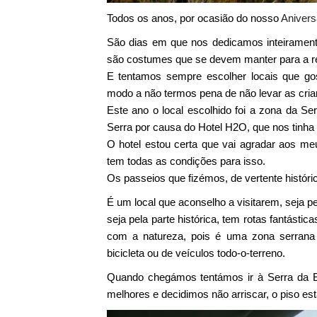
Todos os anos, por ocasião do nosso
Anivers
São dias em que nos dedicamos inteirament
são costumes que se devem manter para a re
E tentamos sempre escolher locais que g
modo a não termos pena de não levar as cri
Este ano o local escolhido foi a zona da Se
Serra por causa do Hotel H2O, que nos tinh
O hotel estou certa que vai agradar aos meu
tem todas as condições para isso.
Os passeios que fizémos, de vertente históri
É um local que aconselho a visitarem, seja p
seja pela parte histórica, tem rotas fantástic
com a natureza, pois é uma zona serrana 
bicicleta ou de veículos todo-o-terreno.
Quando chegámos tentámos ir à Serra da E
melhores e decidimos não arriscar, o piso e