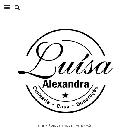
Início
Receitas
Casa
Lifestyle
Videos
Contacto
CULINÁRIA • CASA • DECORAÇÃO