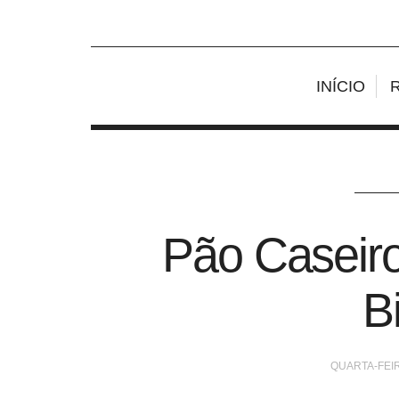
INÍCIO
Pão Caseir
B
QUARTA-FEIR