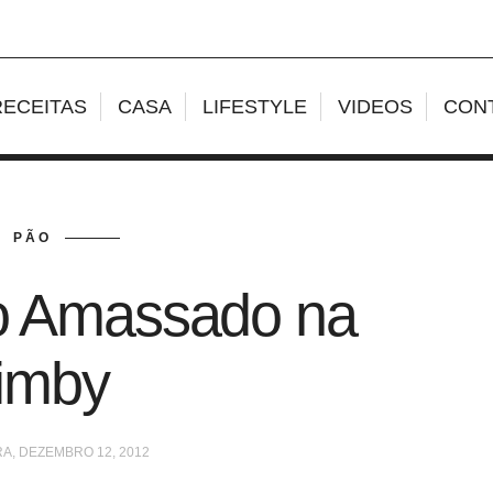
RECEITAS
CASA
LIFESTYLE
VIDEOS
CON
PÃO
o Amassado na
imby
A, DEZEMBRO 12, 2012