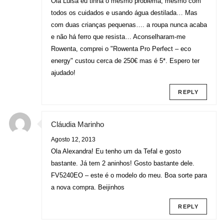
Olá Luisa eu tinha o mesmo problema, mesmo com
todos os cuidados e usando água destilada… Mas
com duas crianças pequenas…. a roupa nunca acaba
e não há ferro que resista… Aconselharam-me
Rowenta, comprei o "Rowenta Pro Perfect – eco
energy" custou cerca de 250€ mas é 5*. Espero ter
ajudado!
REPLY
Cláudia Marinho
Agosto 12, 2013
Ola Alexandra! Eu tenho um da Tefal e gosto
bastante. Já tem 2 aninhos! Gosto bastante dele.
FV5240EO – este é o modelo do meu. Boa sorte para
a nova compra. Beijinhos
REPLY