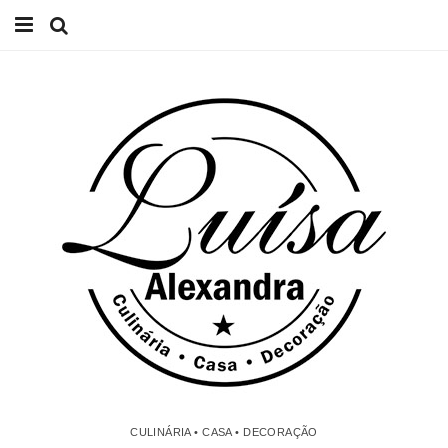
Início
Receitas
Casa
Lifestyle
Videos
Contacto
CULINÁRIA • CASA • DECORAÇÃO