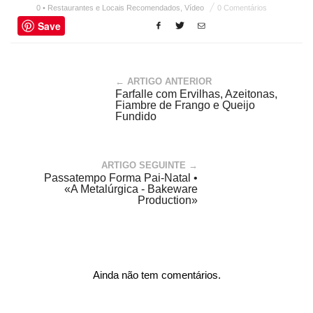
0 • Restaurantes e Locais Recomendados
,
Vídeo
0 Comentários
Save
← ARTIGO ANTERIOR
Farfalle com Ervilhas, Azeitonas,
Fiambre de Frango e Queijo
Fundido
ARTIGO SEGUINTE →
Passatempo Forma Pai-Natal •
«A Metalúrgica - Bakeware
Production»
Ainda não tem comentários.