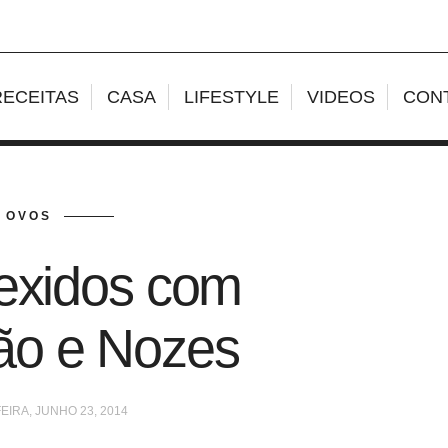
RECEITAS
CASA
LIFESTYLE
VIDEOS
CON
OVOS
exidos com
ão e Nozes
IRA, JUNHO 23, 2014