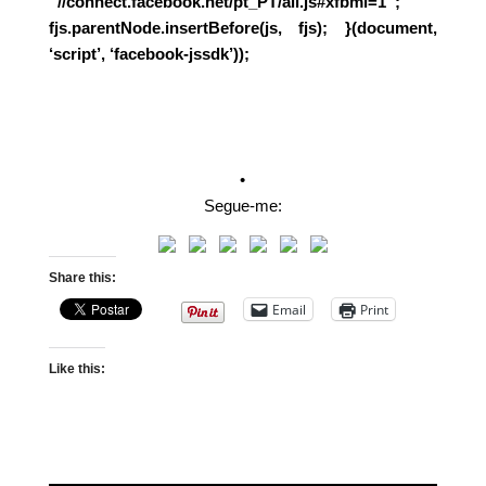
“//connect.facebook.net/pt_PT/all.js#xfbml=1”;
fjs.parentNode.insertBefore(js, fjs); }(document,
‘script’, ‘facebook-jssdk’));
•
Segue-me:
Share this:
Email
Print
Like this: