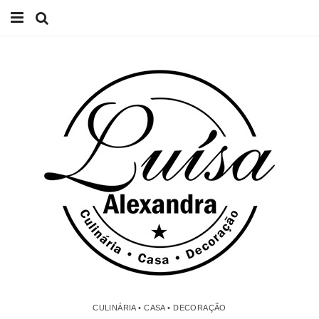
Início
Receitas
Casa
Lifestyle
Videos
Contacto
CULINÁRIA • CASA • DECORAÇÃO