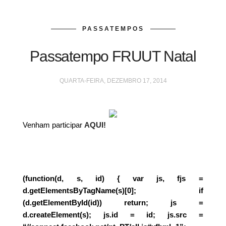
PASSATEMPOS
Passatempo FRUUT Natal
QUARTA-FEIRA, DEZEMBRO 17, 2014
Venham participar
AQUI!
(function(d, s, id) { var js, fjs =
d.getElementsByTagName(s)[0]; if
(d.getElementById(id)) return; js =
d.createElement(s); js.id = id; js.src =