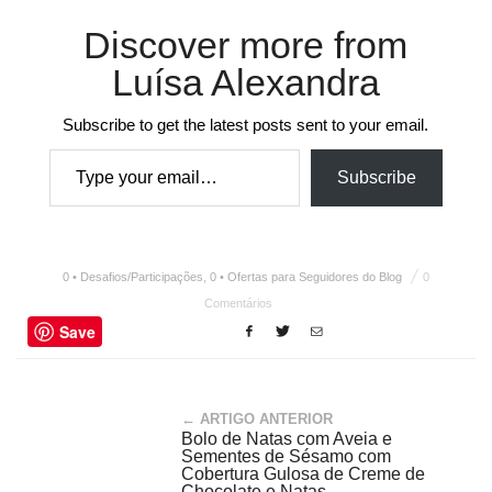
Discover more from
Luísa Alexandra
Subscribe to get the latest posts sent to your email.
Type your email…
Subscribe
0 • Desafios/Participações
,
0 • Ofertas para Seguidores do Blog
0
Comentários
Save
← ARTIGO ANTERIOR
Bolo de Natas com Aveia e
Sementes de Sésamo com
Cobertura Gulosa de Creme de
Chocolate e Natas