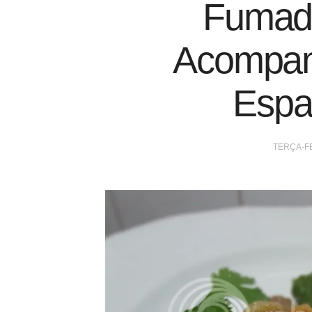
Fumad
Acompa
Espa
TERÇA-FE