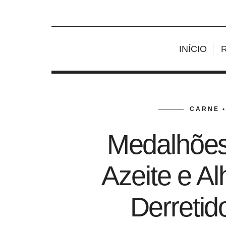
INÍCIO
CARNE •
Medalhões
Azeite e A
Derretid