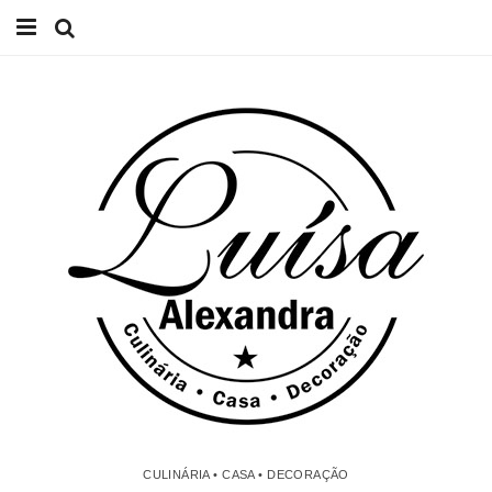
Início
Receitas
Casa
Lifestyle
Videos
Contacto
CULINÁRIA • CASA • DECORAÇÃO