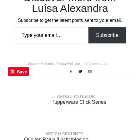
Luísa Alexandra
Subscribe to get the latest posts sent to your email.
Type your email…
Subscribe
Doces • Folhados
,
Massa Folhada
0 Comentários
Save
← ARTIGO ANTERIOR
Tupperware Click Series
ARTIGO SEGUINTE →
Queijos Paiva [Lacticínios do