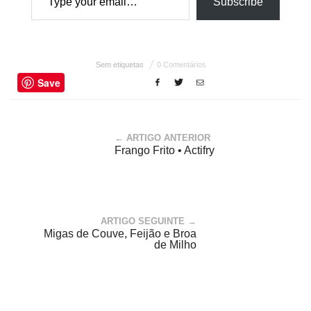
Subscribe
Sem etiquetas
0 Comentários
Save
← ARTIGO ANTERIOR
Frango Frito • Actifry
ARTIGO SEGUINTE →
Migas de Couve, Feijão e Broa
de Milho