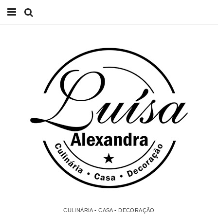
Início
Receitas
Casa
Lifestyle
Videos
Contacto
CULINÁRIA • CASA • DECORAÇÃO