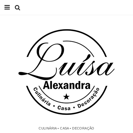
Início
Receitas
Casa
Lifestyle
Videos
Contacto
CULINÁRIA • CASA • DECORAÇÃO