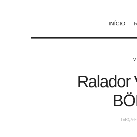
INÍCIO
V
Ralador 
BÖ
TERÇA-FE