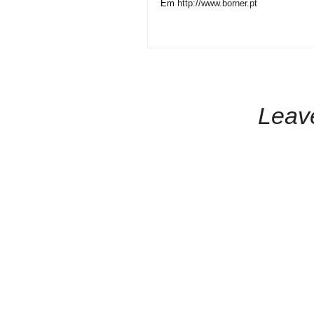
Em
http://www.borner.pt
Leav