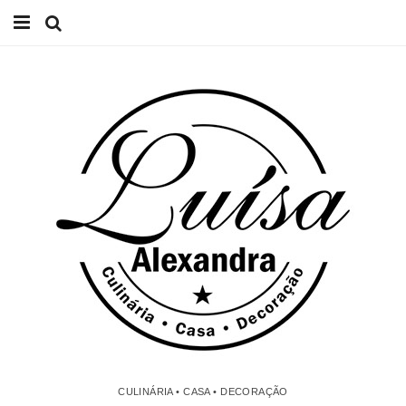
Início
Receitas
Casa
Lifestyle
Videos
Contacto
CULINÁRIA • CASA • DECORAÇÃO