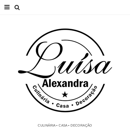
Início
Receitas
Casa
Lifestyle
Videos
Contacto
CULINÁRIA • CASA • DECORAÇÃO