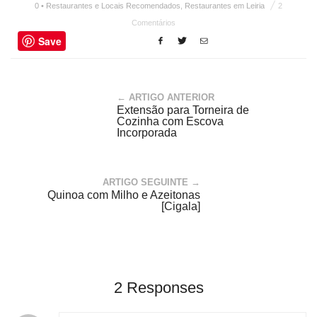
0 • Restaurantes e Locais Recomendados
,
Restaurantes em Leiria
2
Comentários
Save
← ARTIGO ANTERIOR
Extensão para Torneira de
Cozinha com Escova
Incorporada
ARTIGO SEGUINTE →
Quinoa com Milho e Azeitonas
[Cigala]
2 Responses