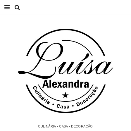
Início
Receitas
Casa
Lifestyle
Videos
Contacto
CULINÁRIA • CASA • DECORAÇÃO