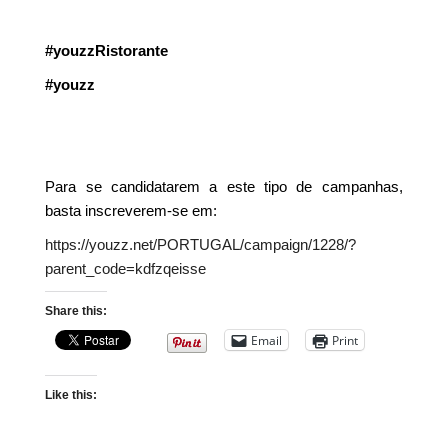
#youzzRistorante
#youzz
Para se candidatarem a este tipo de campanhas,
basta inscreverem-se em:
https://youzz.net/PORTUGAL/campaign/1228/?
parent_code=kdfzqeisse
Share this:
Email
Print
Like this: