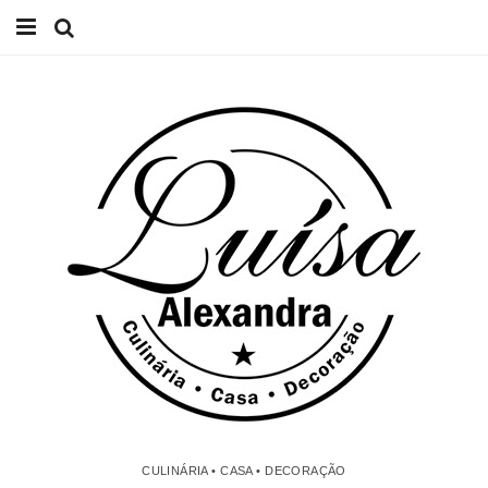
Início
Receitas
Casa
Lifestyle
Videos
Contacto
CULINÁRIA • CASA • DECORAÇÃO