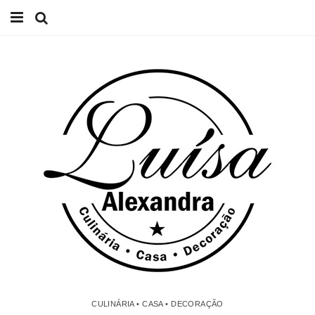
Início
Receitas
Casa
Lifestyle
Videos
Contacto
CULINÁRIA • CASA • DECORAÇÃO