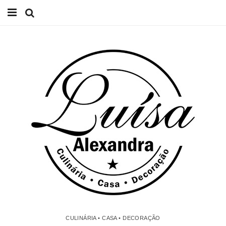
Início
Receitas
Casa
Lifestyle
Videos
Contacto
CULINÁRIA • CASA • DECORAÇÃO