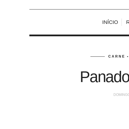
INÍCIO
CARNE •
Panados
DOMINGO,