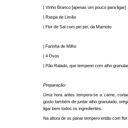
| Vinho Branco [apenas um pouco para ligar]
| Raspa de Limão
| Flor de Sal com piri piri, da Marnoto
| Farinha de Milho
| 4 Ovos
| Pão Ralado, que temperei com alho granula
Preparação:
Uma hora antes tempera-se a carne, cort
gosto também de juntar alho granulado, oré
ligar bem todos os ingredientes.
Na altura de os panar tempero então com flor d