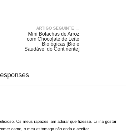
ARTIGO SEGUINTE →
Mini Bolachas de Arroz
com Chocolate de Leite
Biológicas [Bio e
Saudável do Continente]
Responses
icioso. Os meus rapazes iam adorar que fizesse. Ei iria gostar
comer carne, o meu estomago não anda a aceitar.