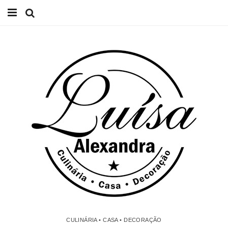
Início
Receitas
Casa
Lifestyle
Videos
Contacto
CULINÁRIA • CASA • DECORAÇÃO