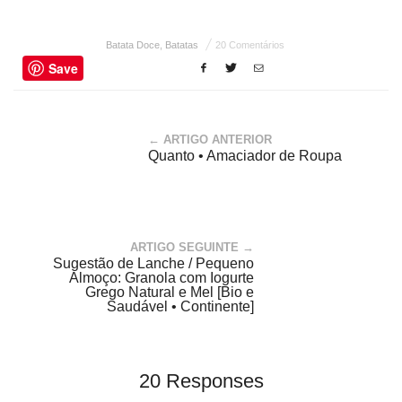
Batata Doce
,
Batatas
20 Comentários
Save
← ARTIGO ANTERIOR
Quanto • Amaciador de Roupa
ARTIGO SEGUINTE →
Sugestão de Lanche / Pequeno
Almoço: Granola com Iogurte
Grego Natural e Mel [Bio e
Saudável • Continente]
20 Responses