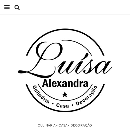
Início
Receitas
Casa
Lifestyle
Videos
Contacto
CULINÁRIA • CASA • DECORAÇÃO