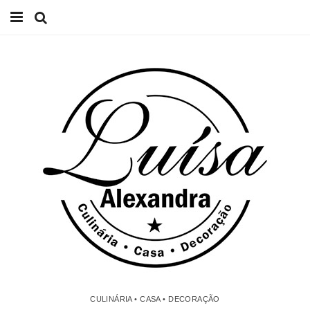
Início
Receitas
Casa
Lifestyle
Videos
Contacto
CULINÁRIA • CASA • DECORAÇÃO