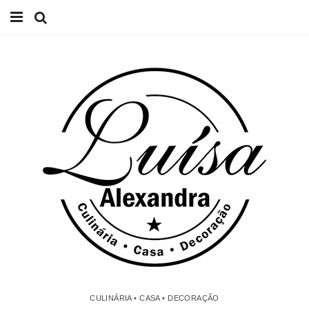
Início
Receitas
Casa
Lifestyle
Videos
Contacto
CULINÁRIA • CASA • DECORAÇÃO