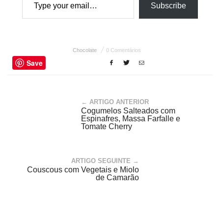
Subscribe
Chocolate
0 Comentários
Save
← ARTIGO ANTERIOR
Cogumelos Salteados com
Espinafres, Massa Farfalle e
Tomate Cherry
ARTIGO SEGUINTE →
Couscous com Vegetais e Miolo
de Camarão